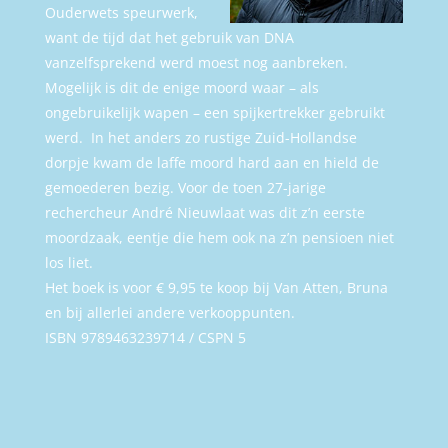
Ouderwets speurwerk,
want de tijd dat het gebruik van DNA
vanzelfsprekend werd moest nog aanbreken.
Mogelijk is dit de enige moord waar – als
ongebruikelijk wapen – een spijkertrekker gebruikt
werd.
In het anders zo rustige Zuid-Hollandse
dorpje kwam de laffe moord hard aan en hield de
gemoederen bezig. Voor de toen 27-jarige
rechercheur André Nieuwlaat was dit z’n eerste
moordzaak, eentje die hem ook na z’n pensioen niet
los liet.
Het boek is voor € 9,95 te koop bij Van Atten, Bruna
en bij allerlei andere verkooppunten.
ISBN 9789463239714 / CSPN 5