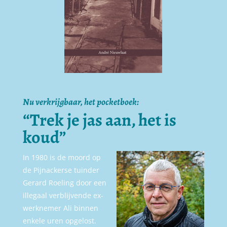
Nu verkrijgbaar, het pocketboek:
“Trek je jas aan, het is
koud”
In 1980 is de moord op
de Pijnackerse tuinder
Gerard Roeling door een
illegaal verblijvende ex-
werknemer Ali binnen
enkele uren opgelost.