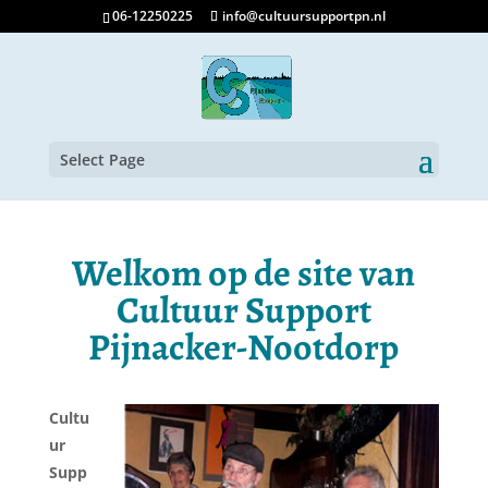
06-12250225
info@cultuursupportpn.nl
Select Page
Welkom op de site van
Cultuur Support
Pijnacker-Nootdorp
Cultu
ur
Supp